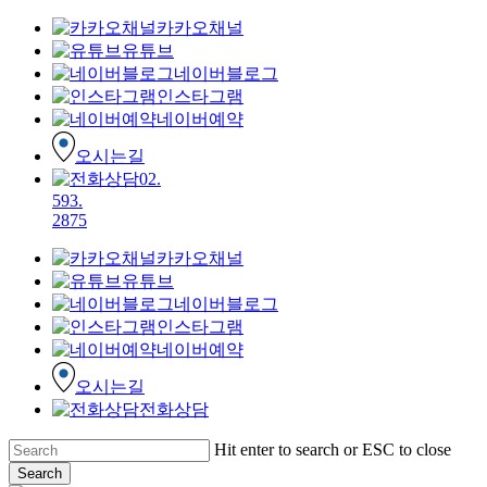
카카오채널
유튜브
네이버블로그
인스타그램
네이버예약
오시는길
02.
593.
2875
카카오채널
유튜브
네이버블로그
인스타그램
네이버예약
오시는길
전화상담
Skip
Hit enter to search or ESC to close
to
Search
main