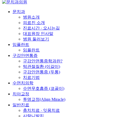
Close
content
Search
Menu
문치과
병원소개
의료진 소개
진료시간 · 오시는길
대표원장 인사말
병원 둘러보기
임플란트
임플란트
구강안면통증
구강안면통증학과란?
턱관절질환 (이갈이)
구강안면통증 (두통)
치료기법
수면치의학
수면무호흡증 (코골이)
치아교정
투명교정(Align Miracle)
일반진료
충치치료 · 잇몸치료
사랑니발치